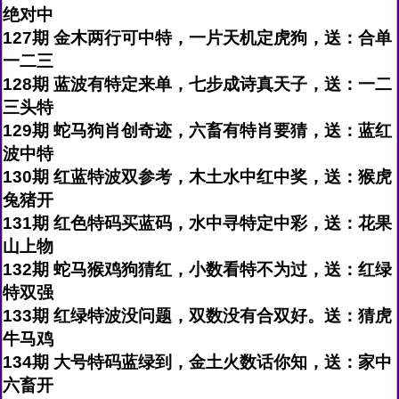
绝对中
127期 金木两行可中特，一片天机定虎狗，送：合单
一二三
128期 蓝波有特定来单，七步成诗真天子，送：一二
三头特
129期 蛇马狗肖创奇迹，六畜有特肖要猜，送：蓝红
波中特
130期 红蓝特波双参考，木土水中红中奖，送：猴虎
兔猪开
131期 红色特码买蓝码，水中寻特定中彩，送：花果
山上物
132期 蛇马猴鸡狗猜红，小数看特不为过，送：红绿
特双强
133期 红绿特波没问题，双数没有合双好。送：猜虎
牛马鸡
134期 大号特码蓝绿到，金土火数话你知，送：家中
六畜开