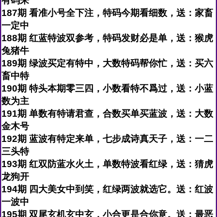
有码来
187期 看准小号全下注，特码今期看细数，送：家畜
一定中
188期 红蓝特波双参考，特码发财必是单，送：猴虎
兔猪牛
189期 绿波买定有特中，大数特码帮你忙，送：买六
畜中特
190期 特头本期零三四，小数看特不爲过，送：小蓝
数为主
191期 单数有特请君查，合数买单买蓝波，送：大数
金木号
192期 蓝波有特定来单，七步成诗真天子，送：一二
三头特
193期 红双防蓝水火土，单数特波看红绿，送：猜虎
龙狗开
194期 四大美女中到笑，红绿两波就选它。送：红波
一波中
195期 双尾玄机玄中玄，小合更是合你意。送：最恶