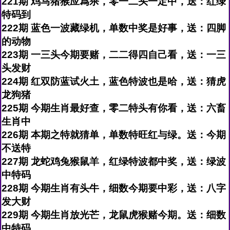
221期 鸡马猪猴应爲杀，零一二头一定中，送：红绿
特码到
222期 蓝色一波藏绿机，单数中奖是好事，送：四脚
的动物
223期 一三头今期要赌，二二得四自己看，送：一三
头发财
224期 红双防蓝试火土，蓝色特波也是哈，送：猜虎
龙狗猪
225期 今期生肖最好查，零二特头有你看，送：六畜
生肖中
226期 本期之特就猜单，单数特旺红与绿。送：今期
不送特
227期 龙蛇鸡兔猴鼠羊，红绿特波都中奖，送：绿波
中特码
228期 今期生肖有头牛，细数今期要中彩，送：八字
发大财
229期 今期生肖放光芒，龙鼠虎猴赌今期。送：细数
中特码