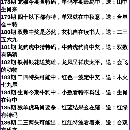
178期 龙猴今期查特码，单码本期最易中，送：山中
生肖来
179期 四十以下都有特，单双就在中秋意，送：合单
会中特
180期 双数中奖是必然，玄机自在读书人，送：二三
五六九
181期 龙狗虎中猜特码，牛猪虎狗肖中奖，送：双数
有码猜
182期 铁树银花送英雄，龙凤呈祥庆太平。送：会飞
的动物
183期 二四特头可能中，红色一波定中奖，送：木火
七九尾
184期 生肖今期牛狗中，小数看特不爲过，送：生肖
在诗中
185期 猴羊虎马肖要杀，红蓝结果玄在猪，送：红绿
有特码
186期 二三两头可能出，红红特波看着来。送：合双