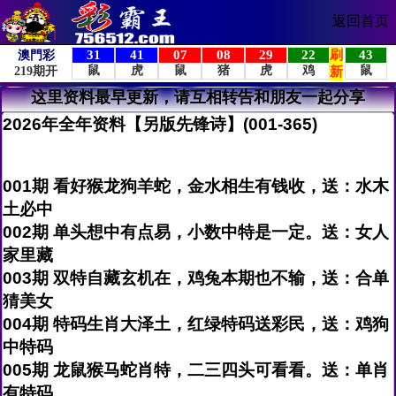
返回首页
这里资料最早更新，请互相转告和朋友一起分享
2026年全年资料【另版先锋诗】(001-365)
001期 看好猴龙狗羊蛇，金水相生有钱收，送：水木
土必中
002期 单头想中有点易，小数中特是一定。送：女人
家里藏
003期 双特自藏玄机在，鸡兔本期也不输，送：合单
猜美女
004期 特码生肖大泽土，红绿特码送彩民，送：鸡狗
中特码
005期 龙鼠猴马蛇肖特，二三四头可看看。送：单肖
有特码