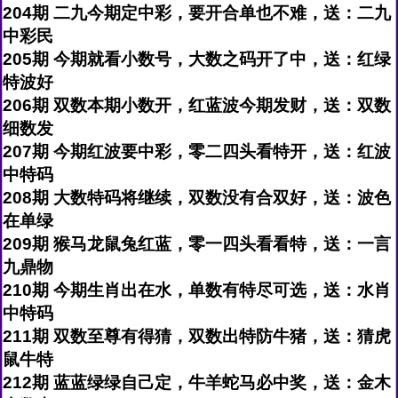
204期 二九今期定中彩，要开合单也不难，送：二九
中彩民
205期 今期就看小数号，大数之码开了中，送：红绿
特波好
206期 双数本期小数开，红蓝波今期发财，送：双数
细数发
207期 今期红波要中彩，零二四头看特开，送：红波
中特码
208期 大数特码将继续，双数没有合双好，送：波色
在单绿
209期 猴马龙鼠兔红蓝，零一四头看看特，送：一言
九鼎物
210期 今期生肖出在水，单数有特尽可选，送：水肖
中特码
211期 双数至尊有得猜，双数出特防牛猪，送：猜虎
鼠牛特
212期 蓝蓝绿绿自己定，牛羊蛇马必中奖，送：金木