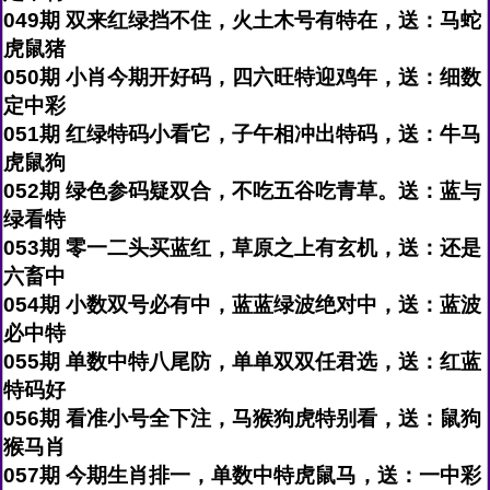
049期 双来红绿挡不住，火土木号有特在，送：马蛇
虎鼠猪
050期 小肖今期开好码，四六旺特迎鸡年，送：细数
定中彩
051期 红绿特码小看它，子午相冲出特码，送：牛马
虎鼠狗
052期 绿色参码疑双合，不吃五谷吃青草。送：蓝与
绿看特
053期 零一二头买蓝红，草原之上有玄机，送：还是
六畜中
054期 小数双号必有中，蓝蓝绿波绝对中，送：蓝波
必中特
055期 单数中特八尾防，单单双双任君选，送：红蓝
特码好
056期 看准小号全下注，马猴狗虎特别看，送：鼠狗
猴马肖
057期 今期生肖排一，单数中特虎鼠马，送：一中彩