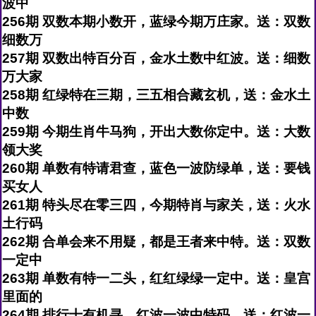
波中
256期 双数本期小数开，蓝绿今期万庄家。送：双数
细数万
257期 双数出特百分百，金水土数中红波。送：细数
万大家
258期 红绿特在三期，三五相合藏玄机，送：金水土
中数
259期 今期生肖牛马狗，开出大数你定中。送：大数
领大奖
260期 单数有特请君查，蓝色一波防绿单，送：要钱
买女人
261期 特头尽在零三四，今期特肖与家关，送：火水
土行码
262期 合单会来不用疑，都是王者来中特。送：双数
一定中
263期 单数有特一二头，红红绿绿一定中。送：皇宫
里面的
264期 排行十有机寻，红波一波中特码。送：红波一