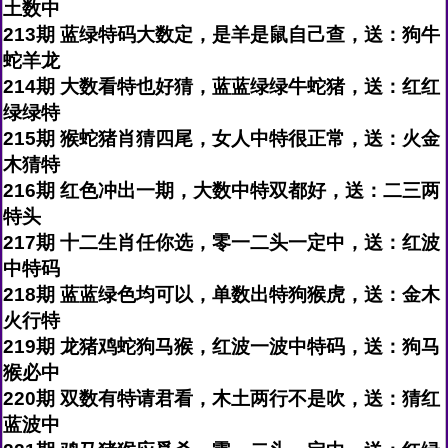
土数中
213期 蓝绿特码大数定，是羊是鼠自己查，送：狗牛
蛇羊龙
214期 大数看特也好猜，蓝蓝绿绿牛蛇猪，送：红红
绿绿特
215期 猴蛇猪肖猜四尾，女人中特很正常，送：火金
木猜特
216期 红色冲出一期，大数中特双都好，送：二三两
特头
217期 十二生肖任你选，零一二头一定中，送：红波
中特码
218期 蓝蓝绿色均可以，单数出特狗猴虎，送：金木
火行特
219期 龙猪鸡蛇狗马猴，红波一波中特码，送：狗马
猴必中
220期 双数有特请君看，木土两行不是吹，送：猜红
蓝波中