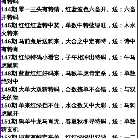
有特码
144期 零一三头有特猜，红蓝波色六畜开。送：六畜
开特码
145期 红红红蓝特中奖，单数中特蓝绿旺，送：木水
火特来
146期 马前兔后送狗来，大合之中定有特，送：诗中
有特肖
147期 红绿特码小看它，子午相冲出特码，送：牛马
虎鼠狗
148期 蓝蓝红红好码来，马猴羊虎肯定杀，送：单数
绝对中
149期 大单大双猜特码，合数拣单不会错，送：与双
关的物
150期 单来红绿挡不住，水金数又中大彩，送：马狗
虎鼠开
151期 狗羊牛龙马肖无，春夏秋冬寻特码，送：单数
猜玄机
152期 绿蓝有特定来单，红红绿绿出双波，送：一二