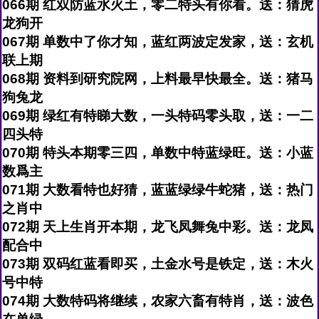
066期 红双防蓝水火土，零二特头有你看。送：猜虎
龙狗开
067期 单数中了你才知，蓝红两波定发家，送：玄机
联上期
068期 资料到研究院网，上料最早快最全。送：猪马
狗兔龙
069期 绿红有特睇大数，一头特码零头取，送：一二
四头特
070期 特头本期零三四，单数中特蓝绿旺。送：小蓝
数爲主
071期 大数看特也好猜，蓝蓝绿绿牛蛇猪，送：热门
之肖中
072期 天上生肖开本期，龙飞凤舞兔中彩。送：龙凤
配合中
073期 双码红蓝看即买，土金水号是铁定，送：木火
号中特
074期 大数特码将继续，农家六畜有特肖，送：波色