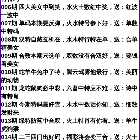
006期 四大美女中到笑，水火土数红中奖，送：红波
一波中
007期 单码本期要反弹，火水特号参下好，送：单数
中特码
008期 双特自藏玄机在，水木特行特在单，送：合单
猜美女
009期 合数本期只选单，双数没有合双好，送：要钱
看美女
010期 蛇羊牛兔中了特，腾云驾雾他最行，送：美丽
的动物
011期 龙蛇鼠狗必中彩，六畜中特应不难，送：诗中
有特肖
012期 今期特码最好查，木水中数话你知，送：细数
发财来
013期 绿特防蓝中合双，火土特肖有你看。送：羊牛
虎狗猴
014期 二三四门出好码，福彩将会变三合，送：火土