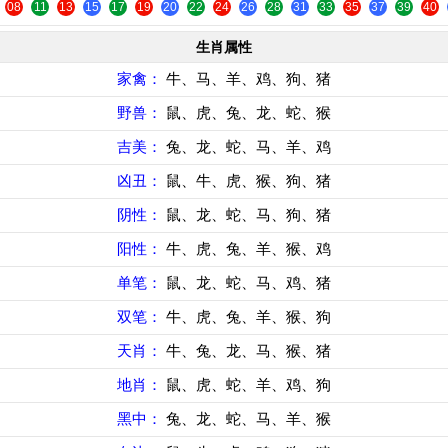
08
11
13
15
17
19
20
22
24
26
28
31
33
35
37
39
40
生肖属性
家禽：
牛、马、羊、鸡、狗、猪
野兽：
鼠、虎、兔、龙、蛇、猴
吉美：
兔、龙、蛇、马、羊、鸡
凶丑：
鼠、牛、虎、猴、狗、猪
阴性：
鼠、龙、蛇、马、狗、猪
阳性：
牛、虎、兔、羊、猴、鸡
单笔：
鼠、龙、蛇、马、鸡、猪
双笔：
牛、虎、兔、羊、猴、狗
天肖：
牛、兔、龙、马、猴、猪
地肖：
鼠、虎、蛇、羊、鸡、狗
黑中：
兔、龙、蛇、马、羊、猴