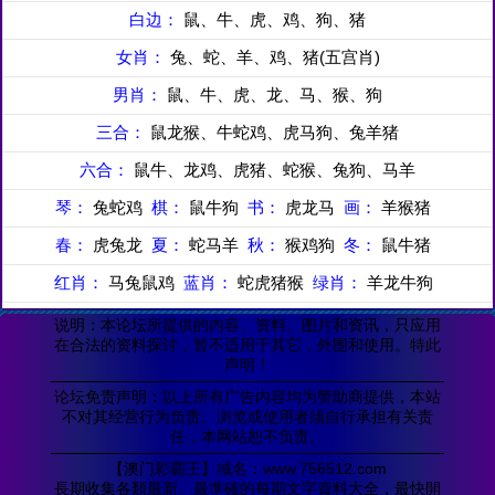
白边：
鼠、牛、虎、鸡、狗、猪
女肖：
兔、蛇、羊、鸡、猪(五宫肖)
男肖：
鼠、牛、虎、龙、马、猴、狗
三合：
鼠龙猴、牛蛇鸡、虎马狗、兔羊猪
六合：
鼠牛、龙鸡、虎猪、蛇猴、兔狗、马羊
琴：
兔蛇鸡
棋：
鼠牛狗
书：
虎龙马
画：
羊猴猪
春：
虎兔龙
夏：
蛇马羊
秋：
猴鸡狗
冬：
鼠牛猪
红肖：
马兔鼠鸡
蓝肖：
蛇虎猪猴
绿肖：
羊龙牛狗
说明：本论坛所提供的内容、资料、图片和资讯，只应用
在合法的资料探讨，暂不适用于其它，外围和使用。特此
声明！
论坛免责声明：以上所有广告内容均为赞助商提供，本站
不对其经营行为负责。浏览或使用者须自行承担有关责
任，本网站恕不负责。
【澳门彩霸王】域名：www.756512.com
長期收集各類最新、最準確的每期文字資料大全，最快開