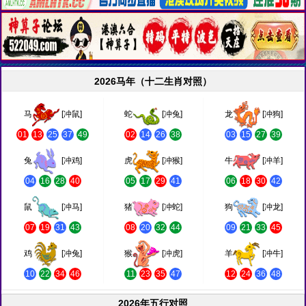
2026马年（十二生肖对照）
马
[冲鼠]
蛇
[冲兔]
龙
[冲狗]
01
13
25
37
49
02
14
26
38
03
15
27
39
兔
[冲鸡]
虎
[冲猴]
牛
[冲羊]
04
16
28
40
05
17
29
41
06
18
30
42
鼠
[冲马]
猪
[冲蛇]
狗
[冲龙]
07
19
31
43
08
20
32
44
09
21
33
45
鸡
[冲兔]
猴
[冲虎]
羊
[冲牛]
10
22
34
46
11
23
35
47
12
24
36
48
2026年五行对照