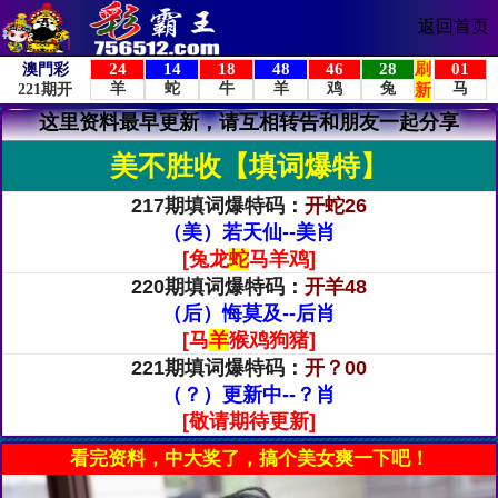
返回首页
这里资料最早更新，请互相转告和朋友一起分享
美不胜收【填词爆特】
217期填词爆特码：
开蛇26
（美）若天仙--美肖
[兔龙
蛇
马羊鸡]
220期填词爆特码：
开羊48
（后）悔莫及--后肖
[马
羊
猴鸡狗猪]
221期填词爆特码：
开？00
（？）更新中--？肖
[敬请期待更新]
看完资料，中大奖了，搞个美女爽一下吧！