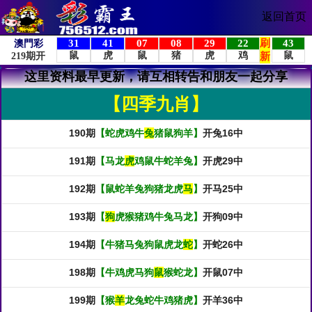
返回首页
这里资料最早更新，请互相转告和朋友一起分享
【四季九肖】
190期
【蛇虎鸡牛
兔
猪鼠狗羊】
开兔16中
191期
【马龙
虎
鸡鼠牛蛇羊兔】
开虎29中
192期
【鼠蛇羊兔狗猪龙虎
马
】
开马25中
193期
【
狗
虎猴猪鸡牛兔马龙】
开狗09中
194期
【牛猪马兔狗鼠虎龙
蛇
】
开蛇26中
198期
【牛鸡虎马狗
鼠
猴蛇龙】
开鼠07中
199期
【猴
羊
龙兔蛇牛鸡猪虎】
开羊36中