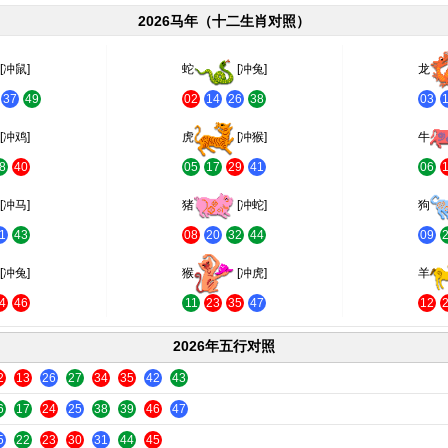
2026马年（十二生肖对照）
[冲鼠]
蛇
[冲兔]
龙
37
49
02
14
26
38
03
[冲鸡]
虎
[冲猴]
牛
8
40
05
17
29
41
06
[冲马]
猪
[冲蛇]
狗
1
43
08
20
32
44
09
[冲兔]
猴
[冲虎]
羊
4
46
11
23
35
47
12
2026年五行对照
2
13
26
27
34
35
42
43
6
17
24
25
38
39
46
47
5
22
23
30
31
44
45