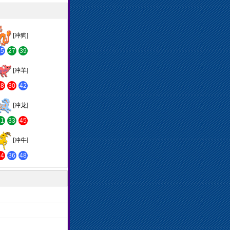
[冲狗]
15
27
39
[冲羊]
18
30
42
[冲龙]
21
33
45
[冲牛]
24
36
48