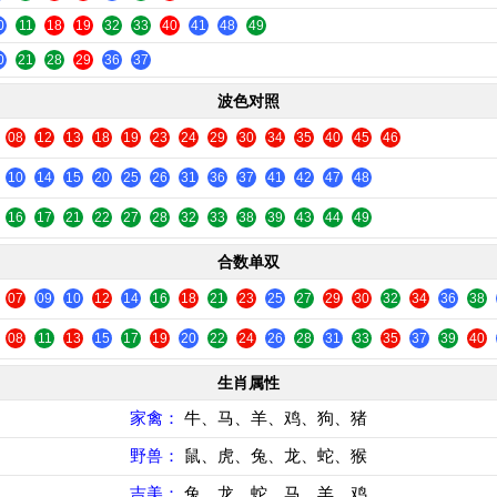
0
11
18
19
32
33
40
41
48
49
0
21
28
29
36
37
波色对照
08
12
13
18
19
23
24
29
30
34
35
40
45
46
10
14
15
20
25
26
31
36
37
41
42
47
48
16
17
21
22
27
28
32
33
38
39
43
44
49
合数单双
07
09
10
12
14
16
18
21
23
25
27
29
30
32
34
36
38
08
11
13
15
17
19
20
22
24
26
28
31
33
35
37
39
40
生肖属性
家禽：
牛、马、羊、鸡、狗、猪
野兽：
鼠、虎、兔、龙、蛇、猴
吉美：
兔、龙、蛇、马、羊、鸡