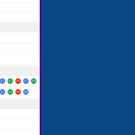
41
43
45
47
49
42
44
46
48