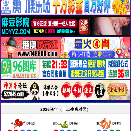
2026马年（十二生肖对照）
马
[冲鼠]
蛇
[冲兔]
龙
[冲狗]