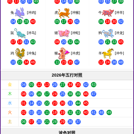
01
13
25
37
49
02
14
26
38
03
15
27
39
兔
[冲鸡]
虎
[冲猴]
牛
[冲羊]
04
16
28
40
05
17
29
41
06
18
30
42
鼠
[冲马]
猪
[冲蛇]
狗
[冲龙]
07
19
31
43
08
20
32
44
09
21
33
45
鸡
[冲兔]
猴
[冲虎]
羊
[冲牛]
10
22
34
46
11
23
35
47
12
24
36
48
2026年五行对照
金
04
05
12
13
26
27
34
35
42
43
木
08
09
16
17
24
25
38
39
46
47
水
01
14
15
22
23
30
31
44
45
火
02
03
10
11
18
19
32
33
40
41
48
49
土
06
07
20
21
28
29
36
37
波色对照