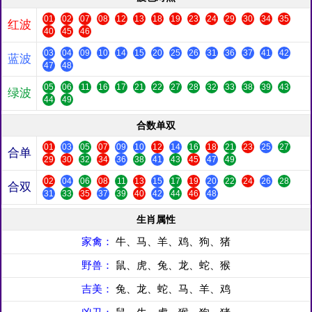
01
02
07
08
12
13
18
19
23
24
29
30
34
35
红波
40
45
46
03
04
09
10
14
15
20
25
26
31
36
37
41
42
蓝波
47
48
05
06
11
16
17
21
22
27
28
32
33
38
39
43
绿波
44
49
合数单双
01
03
05
07
09
10
12
14
16
18
21
23
25
27
合单
29
30
32
34
36
38
41
43
45
47
49
02
04
06
08
11
13
15
17
19
20
22
24
26
28
合双
31
33
35
37
39
40
42
44
46
48
生肖属性
家禽：
牛、马、羊、鸡、狗、猪
野兽：
鼠、虎、兔、龙、蛇、猴
吉美：
兔、龙、蛇、马、羊、鸡